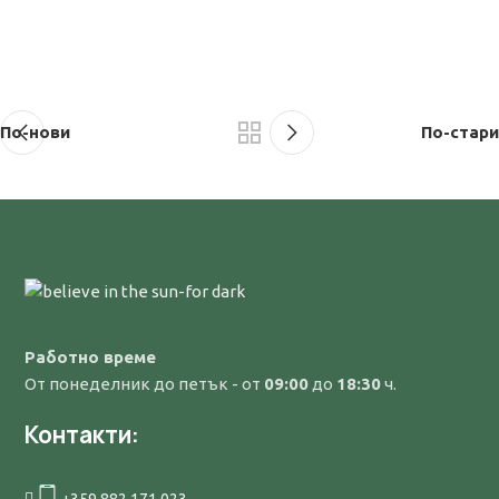
По-нови
По-стари
Работно време
От понеделник до петък - от
09:00
до
18:30
ч.
Контакти:
+359 882 171 023